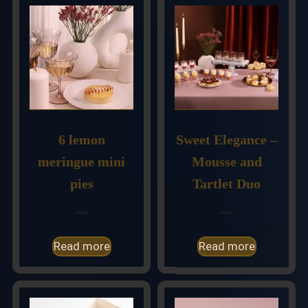
6 lemon
Sweet Elegance –
meringue mini
Mousse and
pies
Tartlet Duo
$
75.00
$
150.00
Read more
Read more