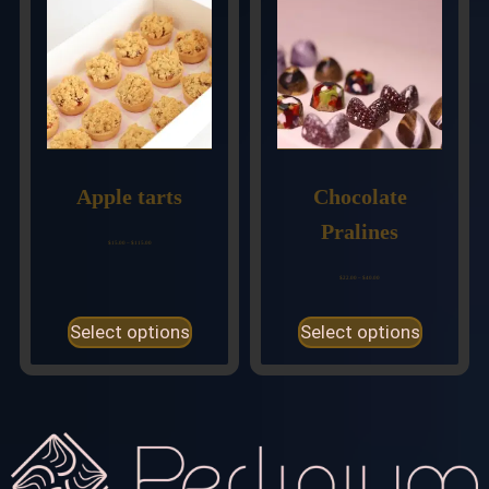
Apple tarts
Chocolate
Pralines
$
15.00
–
$
115.00
$
22.00
–
$
40.00
Select options
Select options