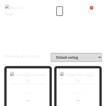
Categories
21
Purim
3
Bar Mitzvah
4
Bat Mitzvah
4
Kiddushim
Showing all 4 results
Chocolate Caramel Pie
Lemon Meringue Pie
$
60.00
$
60.00